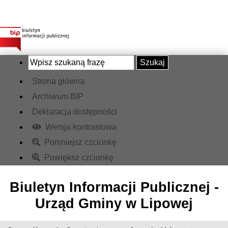
Szukaj
Strona główna
Archiwum BIP
Deklaracja dostępności
Wersja kontrastowa
Pomniejsz czcionkę
Powiększ czcionkę
Biuletyn Informacji Publicznej -
Urząd Gminy w Lipowej