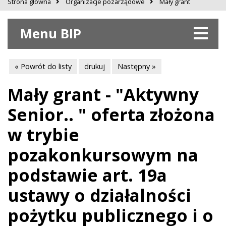
Strona główna
Organizacje pozarządowe
Mały grant
Menu BIP
« Powrót do listy
drukuj
Następny »
Mały grant - "Aktywny
Senior.. " oferta złożona
w trybie
pozakonkursowym na
podstawie art. 19a
ustawy o działalności
pożytku publicznego i o