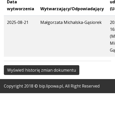
Data
ud
wytworzenia
Wytwarzający/Odpowiadający
(U
2025-08-21
Małgorzata Michalska-Gąsiorek
20
16
(M
Mi
Gą
Wyświetl historię zmian dokumentu
Copyright
2018
© bip.lipowa.pl, All Right Reserved