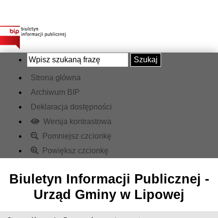
Szukaj
Strona główna
Archiwum BIP
Deklaracja dostępności
Wersja kontrastowa
Pomniejsz czcionkę
Powiększ czcionkę
Biuletyn Informacji Publicznej -
Urząd Gminy w Lipowej