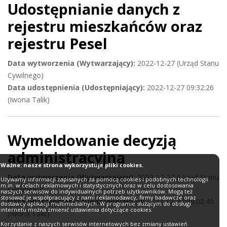
Udostępnianie danych z
rejestru mieszkańców oraz
rejestru Pesel
Data wytworzenia (Wytwarzający):
2022-12-27 (Urząd Stanu
Cywilnego)
Data udostępnienia (Udostępniający):
2022-12-27 09:32:26
(Iwona Talik)
Wymeldowanie decyzją
administracyjną
Ważne: nasze strona wykorzystuje pliki cookies.
Data wytworzenia (Wytwarzający):
2022-12-27 (Urząd Stanu
Używamy informacji zapisanych za pomocą cookies i podobnych technologii
m.in. w celach reklamowych i statystycznych oraz w celu dostosowania
Cywilnego)
naszych serwisów do indywidualnych potrzeb użytkowników. Mogą też
stosować je współpracujący z nami reklamodawcy, firmy badawcze oraz
Data udostępnienia (Udostępniający):
2022-12-27 09:08:49
dostawcy aplikacji multimedialnych. W programie służącym do obsługi
internetu można zmienić ustawienia dotyczące cookies.
(Iwona Talik)
Korzystanie z naszych serwisów internetowych bez zmiany ustawień