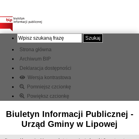
Szukaj
Strona główna
Archiwum BIP
Deklaracja dostępności
Wersja kontrastowa
Pomniejsz czcionkę
Powiększ czcionkę
Biuletyn Informacji Publicznej -
Urząd Gminy w Lipowej