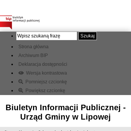
Szukaj
Strona główna
Archiwum BIP
Deklaracja dostępności
Wersja kontrastowa
Pomniejsz czcionkę
Powiększ czcionkę
Biuletyn Informacji Publicznej -
Urząd Gminy w Lipowej