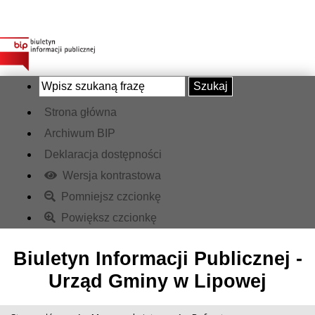
Szukaj
Strona główna
Archiwum BIP
Deklaracja dostępności
Wersja kontrastowa
Pomniejsz czcionkę
Powiększ czcionkę
Biuletyn Informacji Publicznej -
Urząd Gminy w Lipowej