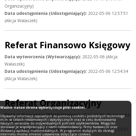
Organizacyjny)
Data udostępnienia (Udostępniający):
2022-05-06 12:57:51
(Alicja Walaszek)
Referat Finansowo Księgowy
Data wytworzenia (Wytwarzający):
2022-05-06 (Alicja
Walaszek)
Data udostępnienia (Udostępniający):
2022-05-06 12:54:34
(Alicja Walaszek)
Referat Organizacyjny
Ważne: nasze strona wykorzystuje pliki cookies.
Data wytworzenia (Wytwarzający):
2022-05-06 (Małgorzata
Używamy informacji zapisanych za pomocą cookies i podobnych technologii
m.in. w celach reklamowych i statystycznych oraz w celu dostosowania
Michalska-Gąsiorek)
naszych serwisów do indywidualnych potrzeb użytkowników. Mogą też
stosować je współpracujący z nami reklamodawcy, firmy badawcze oraz
Data udostępnienia (Udostępniający):
2022-05-06 12:53:47
dostawcy aplikacji multimedialnych. W programie służącym do obsługi
internetu można zmienić ustawienia dotyczące cookies.