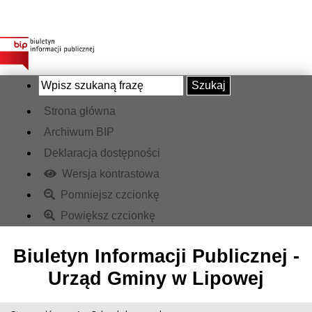
Szukaj
Strona główna
Archiwum BIP
Deklaracja dostępności
Wersja kontrastowa
Pomniejsz czcionkę
Powiększ czcionkę
Biuletyn Informacji Publicznej -
Urząd Gminy w Lipowej