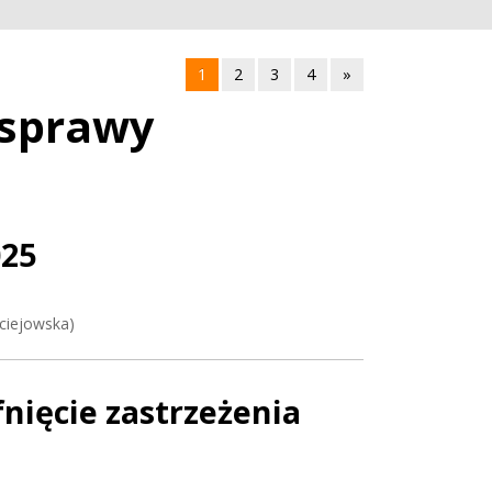
1
2
3
4
»
 sprawy
025
ciejowska)
nięcie zastrzeżenia