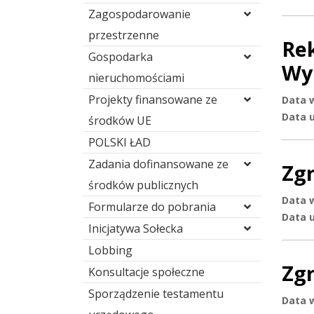
Zagospodarowanie
przestrzenne
Re
Gospodarka
Wy
nieruchomościami
Projekty finansowane ze
Data 
Data u
środków UE
POLSKI ŁAD
Zadania dofinansowane ze
Zg
środków publicznych
Data 
Formularze do pobrania
Data u
Inicjatywa Sołecka
Lobbing
Zg
Konsultacje społeczne
Sporządzenie testamentu
Data 