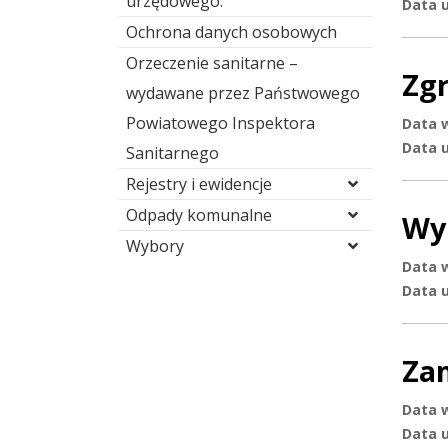
urzędowego.
Data u
Ochrona danych osobowych
Orzeczenie sanitarne –
Zg
wydawane przez Państwowego
Powiatowego Inspektora
Data 
Data u
Sanitarnego
Rejestry i ewidencje
Odpady komunalne
Wy
Wybory
Data 
Data u
Za
Data 
Data u