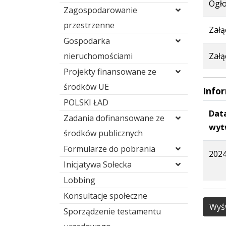
Ogło
Zagospodarowanie
przestrzenne
Załą
Gospodarka
nieruchomościami
Załą
Projekty finansowane ze
środków UE
Info
POLSKI ŁAD
Dat
Zadania dofinansowane ze
wyt
środków publicznych
Formularze do pobrania
2024
Inicjatywa Sołecka
Lobbing
Konsultacje społeczne
Wyśw
Sporządzenie testamentu