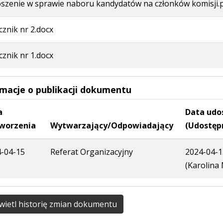
szenie w sprawie naboru kandydatów na członków komisji.
cznik nr 2.docx
cznik nr 1.docx
rmacje o publikacji dokumentu
a
Data udo
worzenia
Wytwarzający/Odpowiadający
(Udostęp
-04-15
Referat Organizacyjny
2024-04-1
(Karolina
ietl historię zmian dokumentu