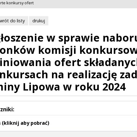
rte konkursy ofert
wrót do listy
drukuj
łoszenie w sprawie nabo
łonków komisji konkursow
iniowania ofert składany
nkursach na realizację za
iny Lipowa w roku 2024
zniki:
 (kliknij aby pobrać)