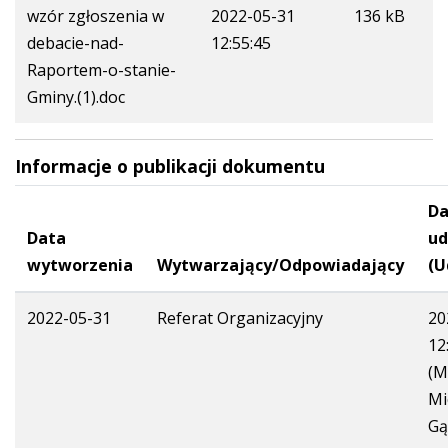
wzór zgłoszenia w
2022-05-31
136 kB
debacie-nad-
12:55:45
Raportem-o-stanie-
Gminy.(1).doc
Informacje o publikacji dokumentu
Da
Data
ud
wytworzenia
Wytwarzający/Odpowiadający
(U
2022-05-31
Referat Organizacyjny
20
12
(M
Mi
Gą