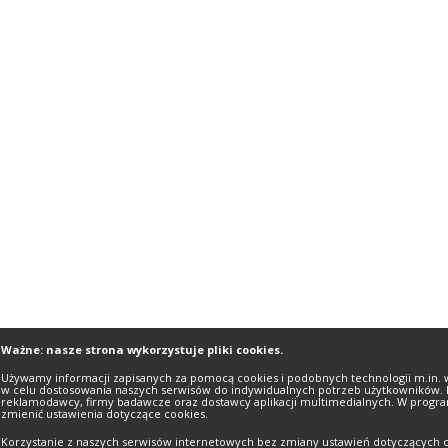
Ważne: nasze strona wykorzystuje pliki cookies.
Używamy informacji zapisanych za pomocą cookies i podobnych technologii m.in. 
w celu dostosowania naszych serwisów do indywidualnych potrzeb użytkowników. 
reklamodawcy, firmy badawcze oraz dostawcy aplikacji multimedialnych. W progra
zmienić ustawienia dotyczące cookies.
Korzystanie z naszych serwisów internetowych bez zmiany ustawień dotyczących c