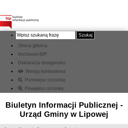
Szukaj
Strona główna
Archiwum BIP
Deklaracja dostępności
Wersja kontrastowa
Pomniejsz czcionkę
Powiększ czcionkę
Biuletyn Informacji Publicznej -
Urząd Gminy w Lipowej