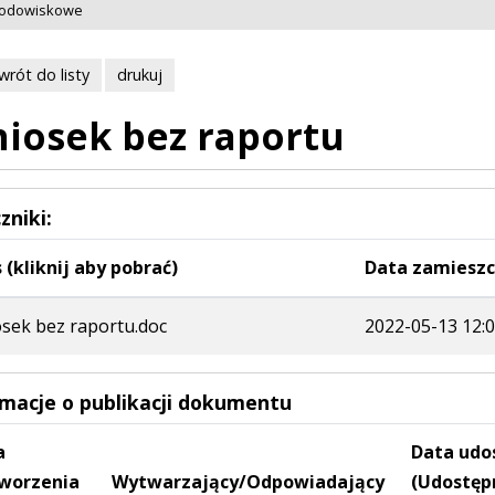
rodowiskowe
wrót do listy
drukuj
iosek bez raportu
zniki:
 (kliknij aby pobrać)
Data zamieszc
sek bez raportu.doc
2022-05-13 12:0
rmacje o publikacji dokumentu
a
Data udo
worzenia
Wytwarzający/Odpowiadający
(Udostęp