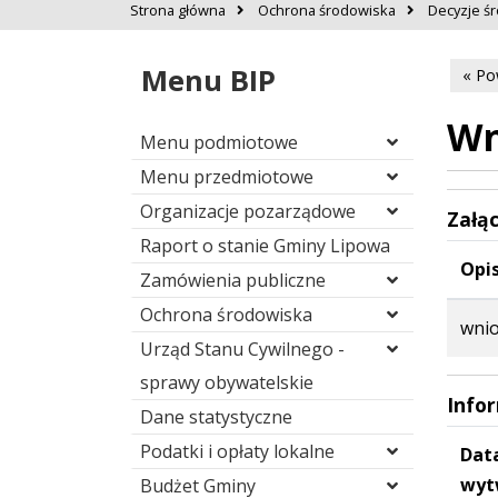
Strona główna
Ochrona środowiska
Decyzje ś
Menu BIP
« Po
Wn
Menu podmiotowe
Menu przedmiotowe
Organizacje pozarządowe
Załąc
Raport o stanie Gminy Lipowa
Opis
Zamówienia publiczne
Ochrona środowiska
wnio
Urząd Stanu Cywilnego -
sprawy obywatelskie
Info
Dane statystyczne
Podatki i opłaty lokalne
Dat
wyt
Budżet Gminy