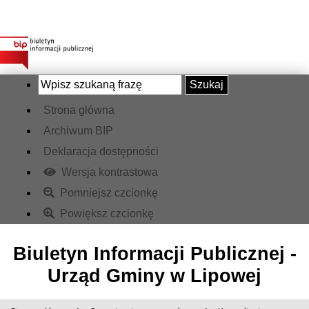
Szukaj
Strona główna
Archiwum BIP
Deklaracja dostępności
Wersja kontrastowa
Pomniejsz czcionkę
Powiększ czcionkę
Biuletyn Informacji Publicznej -
Urząd Gminy w Lipowej