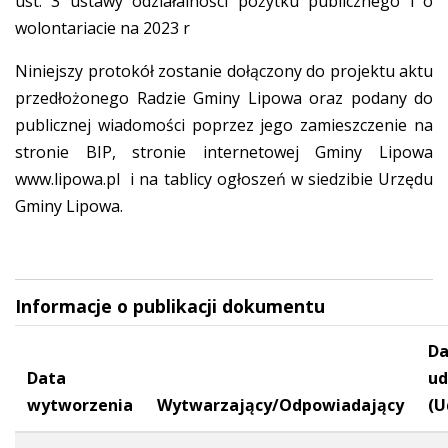
ust. 3 ustawy odziałalności pożytku publicznego i o
wolontariacie na 2023 r
Niniejszy protokół zostanie dołączony do projektu aktu
przedłożonego Radzie Gminy Lipowa oraz podany do
publicznej wiadomości poprzez jego zamieszczenie na
stronie BIP, stronie internetowej Gminy Lipowa
www.lipowa.pl
i na tablicy ogłoszeń w siedzibie Urzędu
Gminy Lipowa.
Informacje o publikacji dokumentu
Da
Data
ud
wytworzenia
Wytwarzający/Odpowiadający
(U