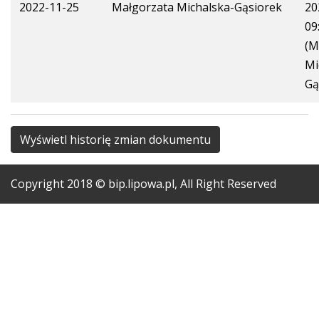
2022-11-25
Małgorzata Michalska-Gąsiorek
20
09
(M
Mi
Gą
Wyświetl historię zmian dokumentu
Copyright
2018
© bip.lipowa.pl, All Right Reserved