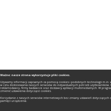
Ważne: nasze strona wykorzystuje pliki cookies.
Używamy informacji zapisanych za pomocą cookies i podobnych technologii m.in. 
w celu dostosowania naszych serwisów do indywidualnych potrzeb użytkowników. 
reklamodawcy, firmy badawcze oraz dostawcy aplikacji multimedialnych. W progra
zmienić ustawienia dotyczące cookies.
Korzystanie z naszych serwisów internetowych bez zmiany ustawień dotyczących c
pamięci urządzenia.