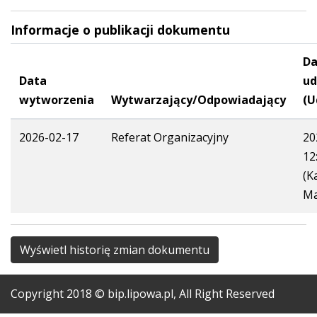
Informacje o publikacji dokumentu
Da
Data
ud
wytworzenia
Wytwarzający/Odpowiadający
(U
2026-02-17
Referat Organizacyjny
20
12
(K
Ma
Wyświetl historię zmian dokumentu
Copyright
2018
© bip.lipowa.pl, All Right Reserved