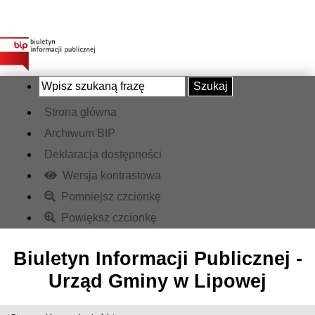
Szukaj
Strona główna
Archiwum BIP
Deklaracja dostępności
Wersja kontrastowa
Pomniejsz czcionkę
Powiększ czcionkę
Biuletyn Informacji Publicznej -
Urząd Gminy w Lipowej