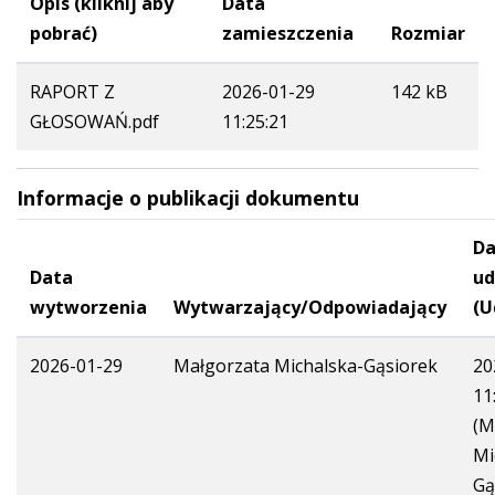
Opis (kliknij aby
Data
pobrać)
zamieszczenia
Rozmiar
RAPORT Z
2026-01-29
142 kB
GŁOSOWAŃ.pdf
11:25:21
Informacje o publikacji dokumentu
Da
Data
ud
wytworzenia
Wytwarzający/Odpowiadający
(U
2026-01-29
Małgorzata Michalska-Gąsiorek
20
11
(M
Mi
Gą