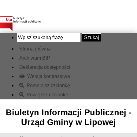
Szukaj
Strona główna
Archiwum BIP
Deklaracja dostępności
Wersja kontrastowa
Pomniejsz czcionkę
Powiększ czcionkę
Biuletyn Informacji Publicznej -
Urząd Gminy w Lipowej