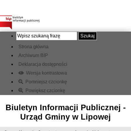
Szukaj
Strona główna
Archiwum BIP
Deklaracja dostępności
Wersja kontrastowa
Pomniejsz czcionkę
Powiększ czcionkę
Biuletyn Informacji Publicznej -
Urząd Gminy w Lipowej