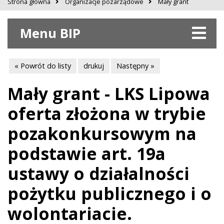
Strona główna
Organizacje pozarządowe
Mały grant
Menu BIP
« Powrót do listy
drukuj
Następny »
Mały grant - LKS Lipowa
oferta złożona w trybie
pozakonkursowym na
podstawie art. 19a
ustawy o działalności
pożytku publicznego i o
wolontariacie.