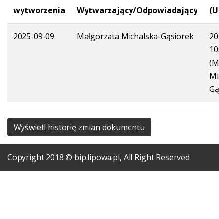
wytworzenia
Wytwarzający/Odpowiadający
(U
2025-09-09
Małgorzata Michalska-Gąsiorek
20
10
(M
Mi
Gą
Wyświetl historię zmian dokumentu
Copyright
2018
© bip.lipowa.pl, All Right Reserved