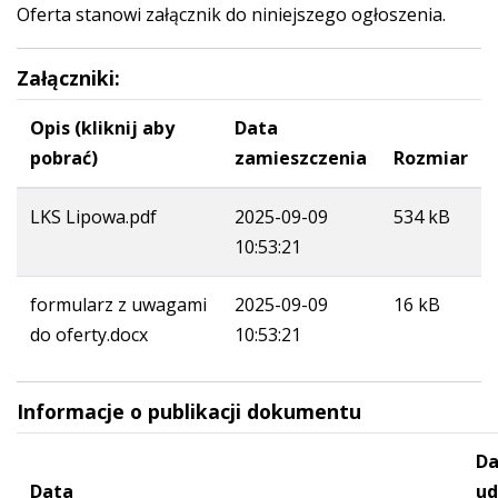
Oferta stanowi załącznik do niniejszego ogłoszenia.
Załączniki:
Opis (kliknij aby
Data
pobrać)
zamieszczenia
Rozmiar
LKS Lipowa.pdf
2025-09-09
534 kB
10:53:21
formularz z uwagami
2025-09-09
16 kB
do oferty.docx
10:53:21
Informacje o publikacji dokumentu
Da
Data
ud