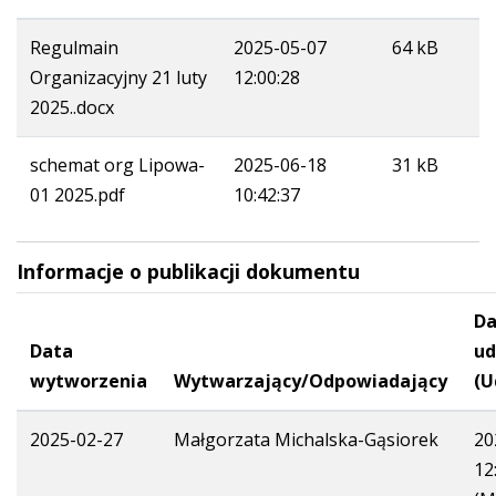
Regulmain
2025-05-07
64 kB
Organizacyjny 21 luty
12:00:28
2025..docx
schemat org Lipowa-
2025-06-18
31 kB
01 2025.pdf
10:42:37
Informacje o publikacji dokumentu
Da
Data
ud
wytworzenia
Wytwarzający/Odpowiadający
(U
2025-02-27
Małgorzata Michalska-Gąsiorek
20
12