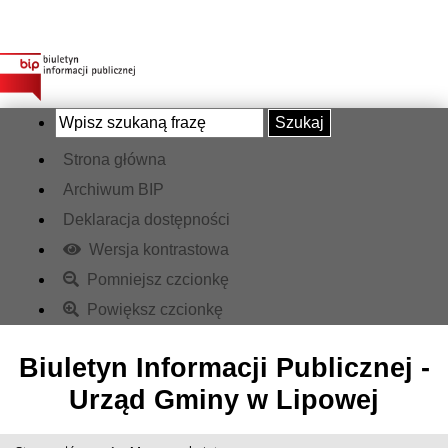
Szukaj
Strona główna
Archiwum BIP
Deklaracja dostępności
Wersja kontrastowa
Pomniejsz czcionkę
Powiększ czcionkę
Biuletyn Informacji Publicznej -
Urząd Gminy w Lipowej