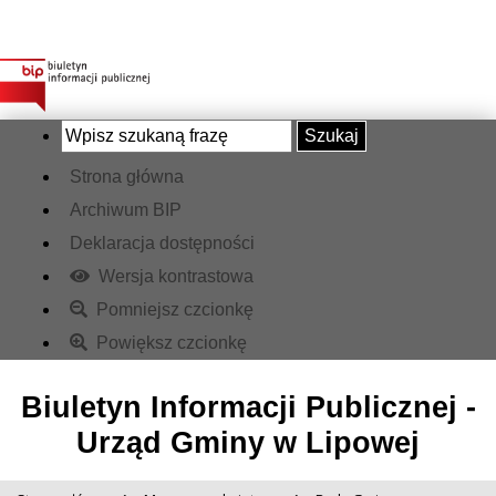
Szukaj
Strona główna
Archiwum BIP
Deklaracja dostępności
Wersja kontrastowa
Pomniejsz czcionkę
Powiększ czcionkę
Biuletyn Informacji Publicznej -
Urząd Gminy w Lipowej