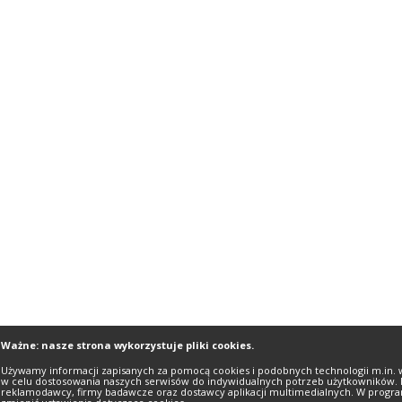
Ważne: nasze strona wykorzystuje pliki cookies.
Używamy informacji zapisanych za pomocą cookies i podobnych technologii m.in. 
w celu dostosowania naszych serwisów do indywidualnych potrzeb użytkowników. 
reklamodawcy, firmy badawcze oraz dostawcy aplikacji multimedialnych. W progra