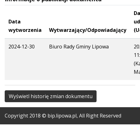
Da
Data
ud
wytworzenia
Wytwarzający/Odpowiadający
(U
2024-12-30
Biuro Rady Gminy Lipowa
20
11
(K
Ma
Wyświetl historię zmian dokumentu
Copyright
2018
© bip.lipowa.pl, All Right Reserved