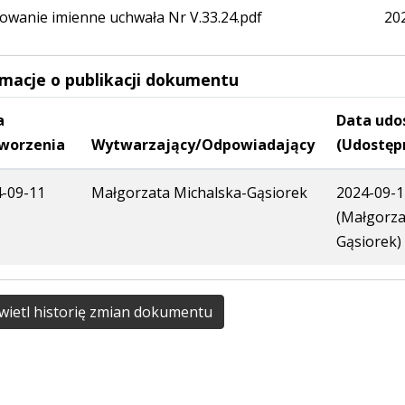
owanie imienne uchwała Nr V.33.24.pdf
20
rmacje o publikacji dokumentu
a
Data udo
worzenia
Wytwarzający/Odpowiadający
(Udostęp
-09-11
Małgorzata Michalska-Gąsiorek
2024-09-1
(Małgorza
Gąsiorek)
ietl historię zmian dokumentu