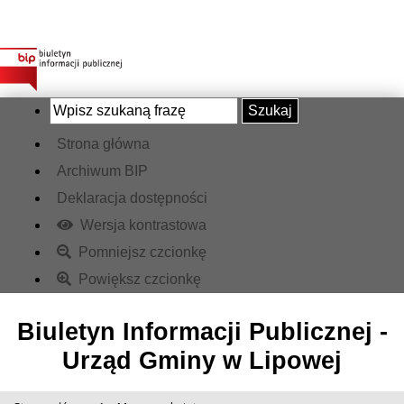
Szukaj
Strona główna
Archiwum BIP
Deklaracja dostępności
Wersja kontrastowa
Pomniejsz czcionkę
Powiększ czcionkę
Biuletyn Informacji Publicznej -
Urząd Gminy w Lipowej