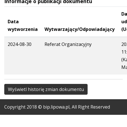
Informacje o publikacji dokumentu
Da
Data
ud
wytworzenia
Wytwarzający/Odpowiadający
(U
2024-08-30
Referat Organizacyjny
20
11
(K
Ma
Wyświetl historię zmian dokumentu
Copyright
2018
© bip.lipowa.pl, All Right Reserved