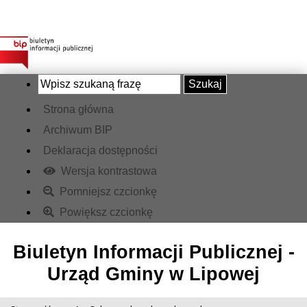
Szukaj
Strona główna
Archiwum BIP
Deklaracja dostępności
Wersja kontrastowa
Pomniejsz czcionkę
Powiększ czcionkę
Biuletyn Informacji Publicznej -
Urząd Gminy w Lipowej